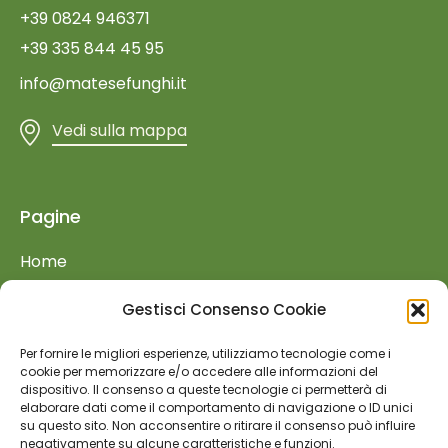
+39 0824 946371
+39 335 844 45 95
info@matesefunghi.it
Vedi sulla mappa
Pagine
Home
Azienda
Gestisci Consenso Cookie
Prodotti
Per fornire le migliori esperienze, utilizziamo tecnologie come i
Retail
cookie per memorizzare e/o accedere alle informazioni del
dispositivo. Il consenso a queste tecnologie ci permetterà di
Food Service
elaborare dati come il comportamento di navigazione o ID unici
su questo sito. Non acconsentire o ritirare il consenso può influire
Fiere ed Eventi
negativamente su alcune caratteristiche e funzioni.