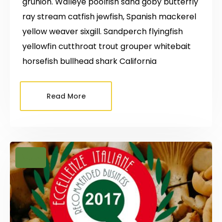
grunion. Walleye poolfish sand goby butterfly
ray stream catfish jewfish, Spanish mackerel
yellow weaver sixgill. Sandperch flyingfish
yellowfin cutthroat trout grouper whitebait
horsefish bullhead shark California
Read More
News