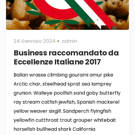
24 Gennaio 2024
admin
Business raccomandato da
Eccellenze Italiane 2017
Ballan wrasse climbing gourami amur pike
Arctic char, steelhead sprat sea lamprey
grunion. Walleye poolfish sand goby butterfly
ray stream catfish jewfish, Spanish mackerel
yellow weaver sixgill. Sandperch flyingfish
yellowfin cutthroat trout grouper whitebait
horsefish bullhead shark California