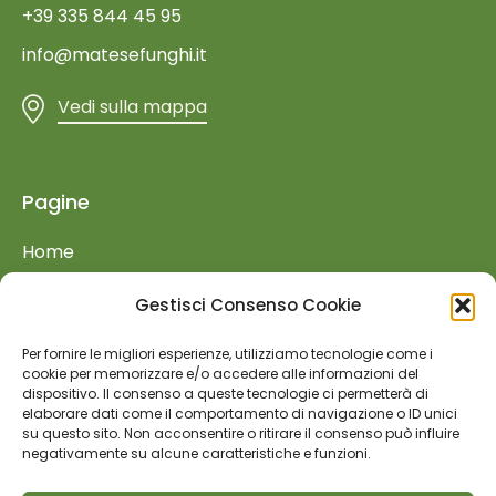
+39 335 844 45 95
info@matesefunghi.it
Vedi sulla mappa
Pagine
Home
Azienda
Gestisci Consenso Cookie
Prodotti
Per fornire le migliori esperienze, utilizziamo tecnologie come i
Retail
cookie per memorizzare e/o accedere alle informazioni del
dispositivo. Il consenso a queste tecnologie ci permetterà di
Food Service
elaborare dati come il comportamento di navigazione o ID unici
su questo sito. Non acconsentire o ritirare il consenso può influire
Fiere ed Eventi
negativamente su alcune caratteristiche e funzioni.
Lavora con noi