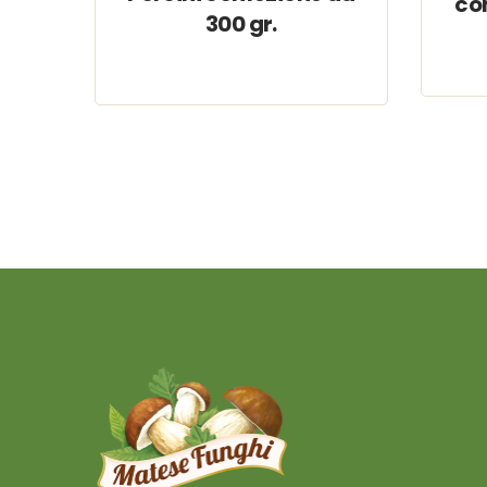
con
300 gr.