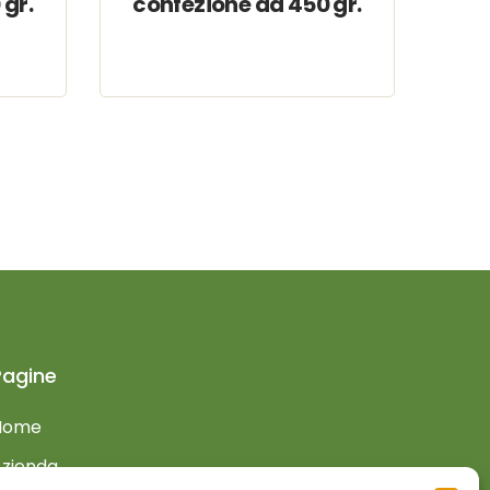
 gr.
confezione da 450 gr.
Pagine
Home
zienda