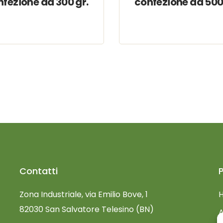
fezione da 300 gr.
confezione da 500
Contatti
Zona Industriale, via Emilio Bove, 1
82030 San Salvatore Telesino (BN)
A