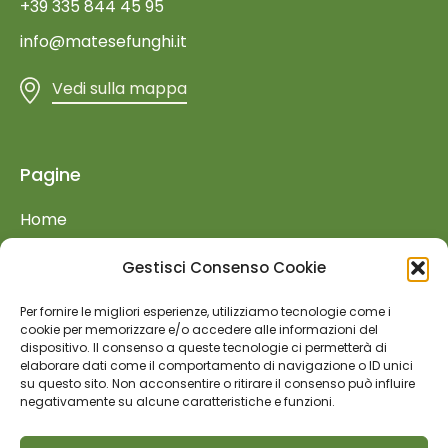
+39 335 844 45 95
info@matesefunghi.it
Vedi sulla mappa
Pagine
Home
Azienda
Gestisci Consenso Cookie
Prodotti
Per fornire le migliori esperienze, utilizziamo tecnologie come i
Retail
cookie per memorizzare e/o accedere alle informazioni del
dispositivo. Il consenso a queste tecnologie ci permetterà di
Food Service
elaborare dati come il comportamento di navigazione o ID unici
su questo sito. Non acconsentire o ritirare il consenso può influire
Fiere ed Eventi
negativamente su alcune caratteristiche e funzioni.
Lavora con noi