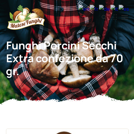
Funghi Porcini Secchi
Extra confezione da 70
gr.