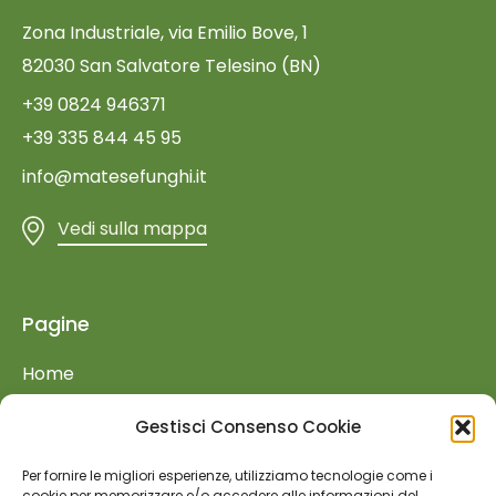
Zona Industriale, via Emilio Bove, 1
82030 San Salvatore Telesino (BN)
+39 0824 946371
+39 335 844 45 95
info@matesefunghi.it
Vedi sulla mappa
Pagine
Home
Azienda
Gestisci Consenso Cookie
Prodotti
Per fornire le migliori esperienze, utilizziamo tecnologie come i
Retail
cookie per memorizzare e/o accedere alle informazioni del